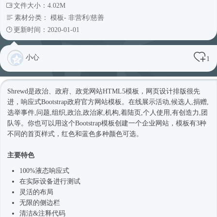
文件大小：4.02M
素材分类：
模板
-
非营利/慈善
更新时间：2020-01-01
小心
1
Shrewd是政治、政府、政党网站
HTML5模板
，网页设计排版很先
进，
响应式
Bootstrap政府官方
网站模板
。在线展示活动,候选人,捐赠,
选举事件,问题,组织,政治,政治家,机构,着陆页,个人使用,有创造力,团
队等。你也可以用这个Bootstrap模板创建一个企业网站，模板有3种
不同的首页样式，红色和蓝色多种颜色可选。
主要特色
100%液态
响应式
在实际设备进行测试
灵活的布局
无限的侧边栏
清洁&注释代码