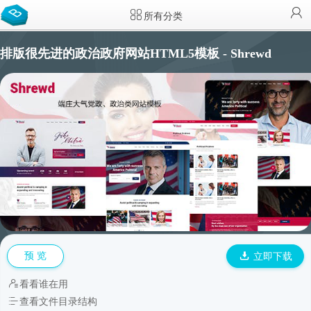
所有分类
排版很先进的政治政府网站HTML5模板 - Shrewd
预 览
立即下载
看看谁在用
查看文件目录结构