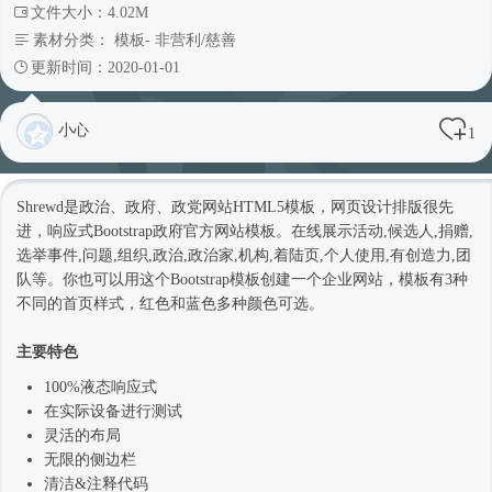
文件大小：4.02M
素材分类：
模板
-
非营利/慈善
更新时间：2020-01-01
小心
1
Shrewd是政治、政府、政党网站
HTML5模板
，网页设计排版很先
进，
响应式
Bootstrap政府官方
网站模板
。在线展示活动,候选人,捐赠,
选举事件,问题,组织,政治,政治家,机构,着陆页,个人使用,有创造力,团
队等。你也可以用这个Bootstrap模板创建一个企业网站，模板有3种
不同的首页样式，红色和蓝色多种颜色可选。
主要特色
100%液态
响应式
在实际设备进行测试
灵活的布局
无限的侧边栏
清洁&注释代码