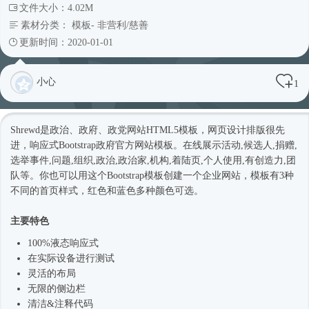
文件大小：4.02M
素材分类：
模板
-
非营利/慈善
更新时间：2020-01-01
小心
1
Shrewd是政治、政府、政党网站
HTML5模板
，网页设计排版很先
进，
响应式
Bootstrap政府官方
网站模板
。在线展示活动,候选人,捐赠,
选举事件,问题,组织,政治,政治家,机构,着陆页,个人使用,有创造力,团
队等。你也可以用这个Bootstrap模板创建一个企业网站，模板有3种
不同的首页样式，红色和蓝色多种颜色可选。
主要特色
100%液态
响应式
在实际设备进行测试
灵活的布局
无限的侧边栏
清洁&注释代码