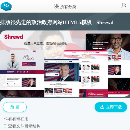
所有分类
排版很先进的政治政府网站HTML5模板 - Shrewd
预 览
立即下载
看看谁在用
查看文件目录结构